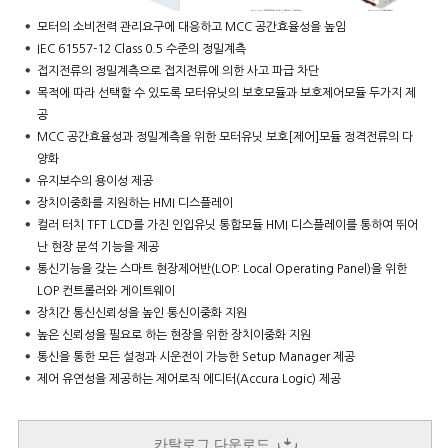
모터의 소비전력 관리요구에 대응하고 MCC 공간효율성을 높임
IEC 61557-12 Class 0.5 수준의 정밀계측
접지전류의 정밀계측으로 접지전류에 의한 사고 파급 차단
목적에 따라 선택할 수 있도록 모터유닛의 보호모듈과 보호제어모듈 두가지 제
공
MCC 공간효율성과 정밀계측을 위한 모터유닛 보호[제어]모듈 정격전류의 다
양화
유지보수의 용이성 제공
장치이중화를 지원하는 HMI 디스플레이
컬러 터치 TFT LCD를 가진 인입유닛 통합모듈 HMI 디스플레이를 통하여 뛰어
난 현장 분석 기능을 제공
통신기능을 갖는 스마트 현장제어반(LOP: Local Operating Panel)을 위한
LOP 컨트롤러와 게이트웨이
장치간 통신신뢰성을 높인 통신이중화 지원
높은 신뢰성을 필요로 하는 현장을 위한 장치이중화 지원
통신을 통한 모든 설정과 시운전이 가능한 Setup Manager 제공
제어 유연성을 제공하는 제어로직 에디터(Accura Logic) 제공
카탈로그 다운로드