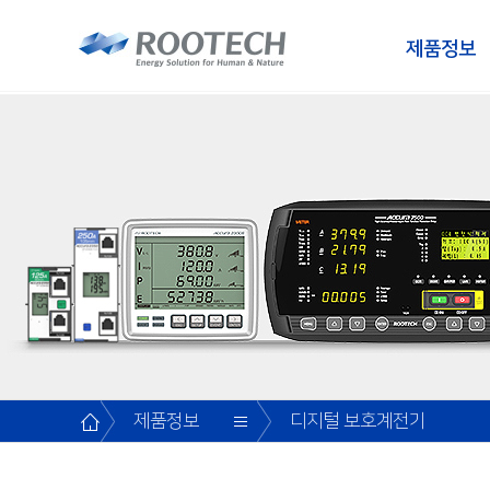
제품정보
분전반 디지털 전력미터
공지사항
고압반
CEO 인사말
모터 매니지먼트 시
WHY루텍
Accura 2700/2750
스마트 분전반 디지털전력미터/
동영상가이드
저압반
환경경영
인재상
전력/누전 계측모듈
Accura 2700M
Accura 2500/2550
자주하는질문
MCCB반/분전반
연혁
영입절차
Accura 2700D
ㆍ입출력모듈
Accura 2750P[C]
자료다운로드
MCC
가치
진행중 영입
Accura 2750INV/
Accura 2750D[C/C
분전반 디지털전력미터/
문의하기
장비
브랜드
전력계측모듈
Accura 2750LCG
Accura 2300/2350
Accura 2750LC[I]
고객의 소리
소프트웨어
오시는 길
Accura 2300S/2350
Accura 2750LM/IO
ㆍ입출력모듈
Unit-Socket/Bridg
제품정보
디지털 보호계전기
대리점
데이터센터분전반 디지털전력미터/