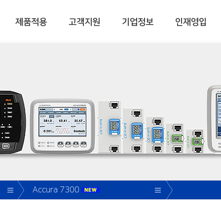
제품적용
고객지원
기업정보
인재영입
스템
디지털 전력미터
디지털 전력품질미터
Accura 3000
Accura 3700
Accura 3300E
Accura 3500
Accura 3500E
공고
VOL
Accura 3550
I]
RTM 300
e-Socket
Accura 7300