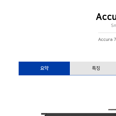
단상삼피더전력계측모듈
Accura 2300S/2350-1P3FSC
Acc
단독형 입출력모듈
Sm
Accura MD-GAS
Accur
요약
특징