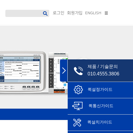
로그인
회원가입
ENGLISH
디지털 보호계전기
소프트웨어
Accura 7300
데이터매니지먼트 시스템
Accura 7500
PowerDX2[솔루션형]
PowerDX3[솔루션형]
제품 / 기술문의
Accura 소프트웨어
단종모델
010.4555.3806
AccuraSM
퀵설정가이드
AccuraSR
AccuraDM
AccuraLogic
퀵통신가이드
퀵설치가이드