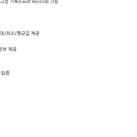
장 기록(Fault Record) 기능
내 최대/최소/평균값 제공
 정보 제공
성 입증